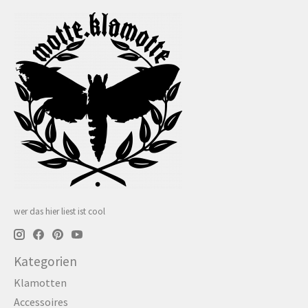
wer das hier liest ist cool
Kategorien
Klamotten
Accessoires