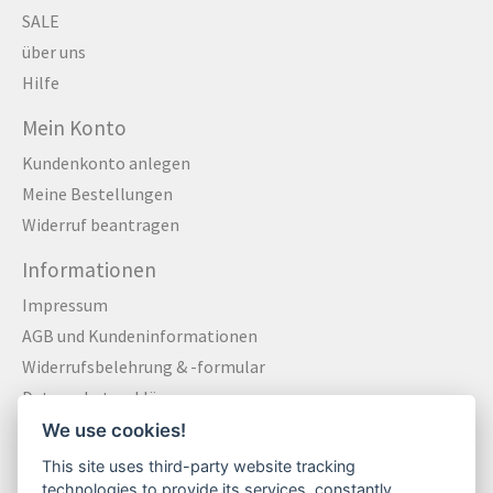
SALE
über uns
Hilfe
Mein Konto
Kundenkonto anlegen
Meine Bestellungen
Widerruf beantragen
Informationen
Impressum
AGB und Kundeninformationen
Widerrufsbelehrung & -formular
Datenschutzerklärung
Zahlungsarten
We use cookies!
Versandkosten und Versandinformationen
This site uses third-party website tracking
Kontakt
technologies to provide its services, constantly