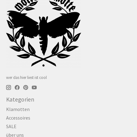
wer das hier liest ist cool
Kategorien
Klamotten
Accessoires
SALE
über uns