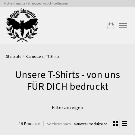
Motte Klamotte - Streetwear out of Nordhessen
Ihr Warenk
Startseite
/
Klamotten
/
T-Shirts
Unsere T-Shirts - von uns
FÜR DICH bedruckt
Filter anzeigen
19 Produkte
Sortieren nach
Neueste Produkte