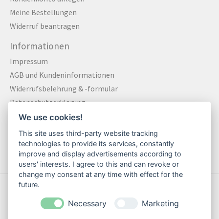
Meine Bestellungen
Widerruf beantragen
Informationen
Impressum
AGB und Kundeninformationen
Widerrufsbelehrung & -formular
Datenschutzerklärung
Zahlungsarten
We use cookies!
Versandkosten und Versandinformationen
This site uses third-party website tracking
Kontakt
technologies to provide its services, constantly
improve and display advertisements according to
users' interests. I agree to this and can revoke or
change my consent at any time with effect for the
future.
© Copyright 2026 Motte Klamotte – Bio Streetwear - Powered by
Lightspeed
Necessary
Marketing