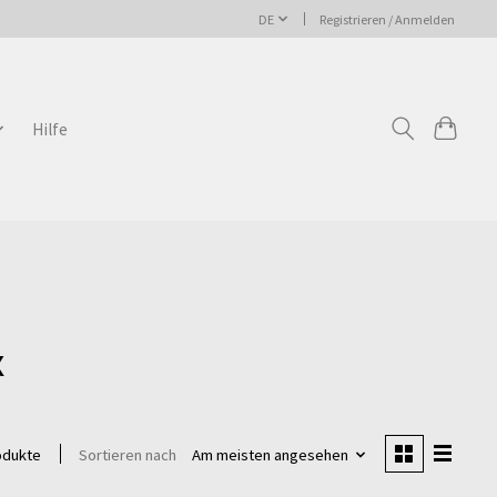
DE
Registrieren / Anmelden
Hilfe
x
Sortieren nach
Am meisten angesehen
odukte