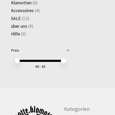
Klamotten
(0)
Accessoires
(4)
SALE
(13)
über uns
(0)
Hilfe
(0)
Preis
Preis – Mindestwert
Price maximum value
€
0
- €
5
Kategorien