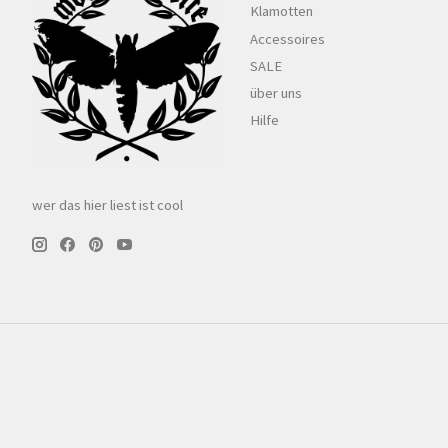
Klamotten
Accessoires
SALE
über uns
Hilfe
wer das hier liest ist cool