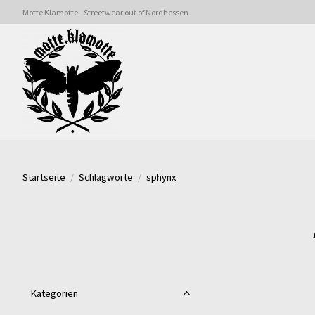
Motte Klamotte - Streetwear out of Nordhessen
Startseite
/
Schlagworte
/
sphynx
Kategorien