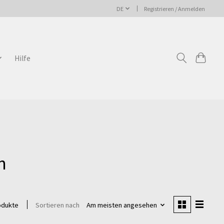
DE
Registrieren / Anmelden
Hilfe
n
Sortieren nach
Am meisten angesehen
odukte