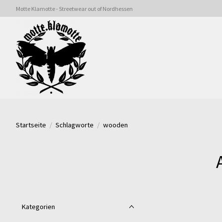
Motte Klamotte - Streetwear out of Nordhessen
Startseite
/
Schlagworte
/
wooden
Kategorien