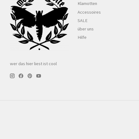
Klamotten
Accessoires
SALE
über uns
Hilfe
wer das hier liest ist cool