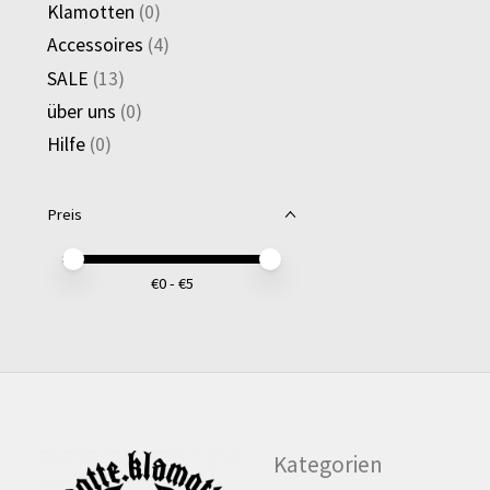
Klamotten
(0)
Accessoires
(4)
SALE
(13)
über uns
(0)
Hilfe
(0)
Preis
Preis – Mindestwert
Price maximum value
€
0
- €
5
Kategorien