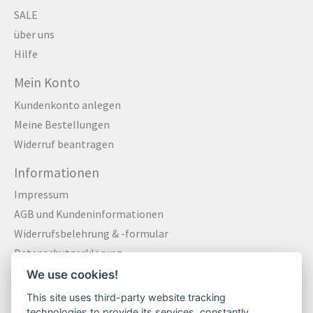
SALE
über uns
Hilfe
Mein Konto
Kundenkonto anlegen
Meine Bestellungen
Widerruf beantragen
Informationen
Impressum
AGB und Kundeninformationen
Widerrufsbelehrung & -formular
Datenschutzerklärung
Zahlungsarten
We use cookies!
Versandkosten und Versandinformationen
This site uses third-party website tracking
Kontakt
technologies to provide its services, constantly