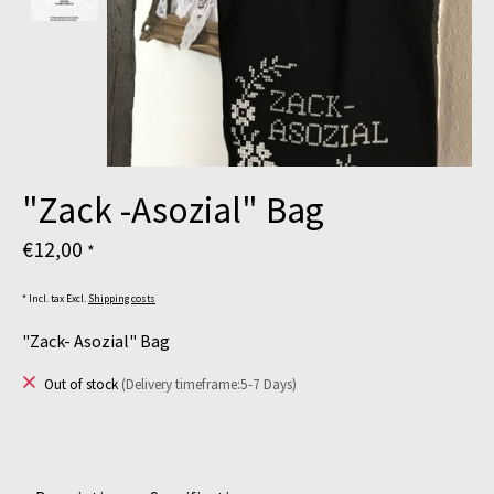
"Zack -Asozial" Bag
€12,00
*
* Incl. tax Excl.
Shipping costs
"Zack- Asozial" Bag
Out of stock
(Delivery timeframe:5-7 Days)