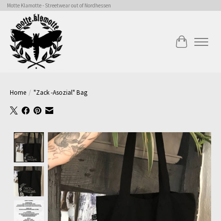
Motte Klamotte - Streetwear out of Nordhessen
Cart
Home
/
"Zack -Asozial" Bag
Product image slideshow Items