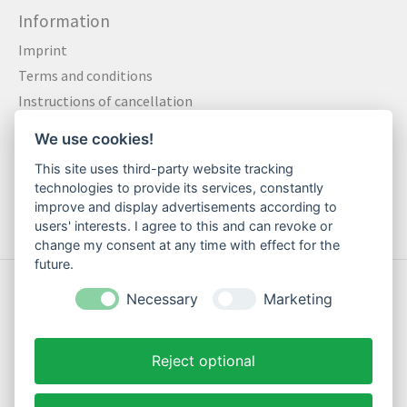
Information
Imprint
Terms and conditions
Instructions of cancellation
Data privacy statement
We use cookies!
Method of payment
This site uses third-party website tracking
Shipping & Returns
technologies to provide its services, constantly
Contact
improve and display advertisements according to
users' interests. I agree to this and can revoke or
change my consent at any time with effect for the
future.
© Copyright 2026 Motte Klamotte - Powered by
Lightspeed
Necessary
Marketing
Reject optional